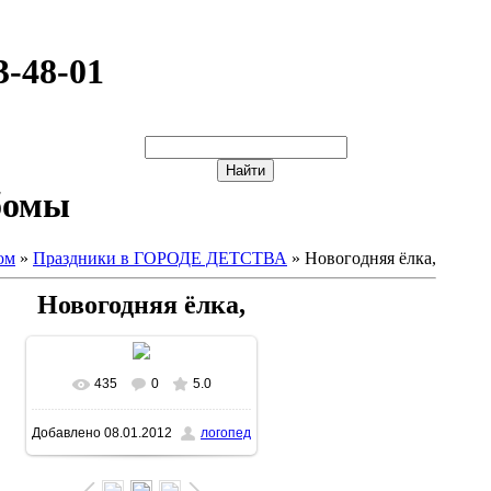
3-48-01
бомы
ом
»
Праздники в ГОРОДЕ ДЕТСТВА
» Новогодняя ёлка,
Новогодняя ёлка,
435
0
5.0
В реальном размере
Добавлено
08.01.2012
логопед
1600x1137
/ 309.9Kb