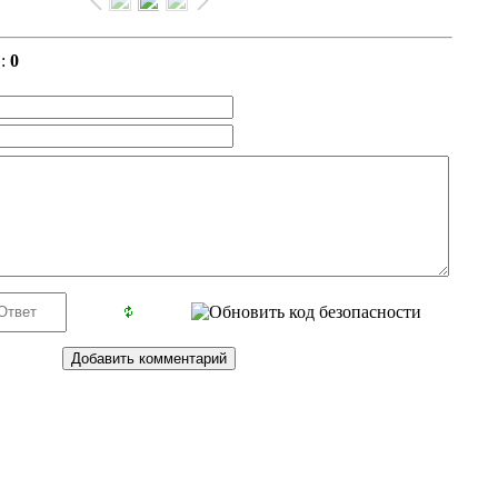
в
:
0