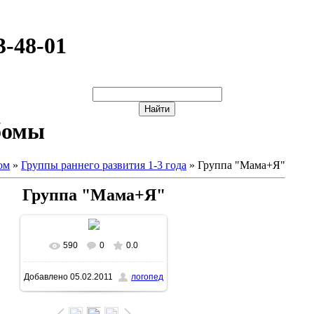
3-48-01
бомы
ом
»
Группы раннего развития 1-3 года
» Группа "Мама+Я"
Группа "Мама+Я"
590
0
0.0
В реальном размере
Добавлено
05.02.2011
логопед
1200x1600
/ 452.0Kb