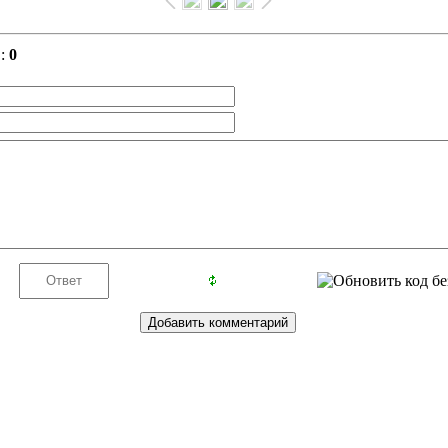
в
:
0