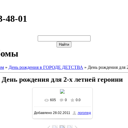
3-48-01
бомы
ом
»
День рождения в ГОРОДЕ ДЕТСТВА
» День рождения для 
День рождения для 2-х летней героини
605
0
0.0
В реальном размере
Добавлено
28.02.2011
логопед
1600x1200
/ 473.7Kb