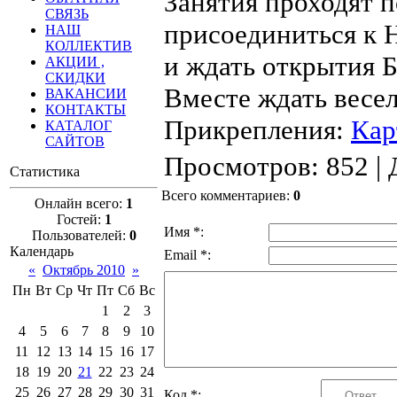
Занятия проходят 
СВЯЗЬ
присоединиться 
НАШ
КОЛЛЕКТИВ
и ждать открыти
АКЦИИ ,
СКИДКИ
Вместе ждать весел
ВАКАНСИИ
КОНТАКТЫ
Прикрепления
:
Кар
КАТАЛОГ
САЙТОВ
Просмотров
: 852 |
Статистика
Всего комментариев
:
0
Онлайн всего:
1
Гостей:
1
Имя *:
Пользователей:
0
Календарь
Email *:
«
Октябрь 2010
»
Пн
Вт
Ср
Чт
Пт
Сб
Вс
1
2
3
4
5
6
7
8
9
10
11
12
13
14
15
16
17
18
19
20
21
22
23
24
25
26
27
28
29
30
31
Код *: